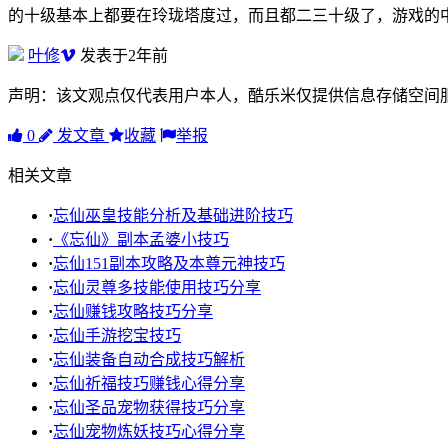
的十级基本上都要在玲珑塔度过，而且都二三十级了，游戏的
叶修
发表于2年前
声明：该文观点仅代表用户本人，酷乐米仅提供信息存储空间
0
发文章
收藏
举报
相关文章
·
忘仙巫皇技能分析及基础进阶技巧
·
《忘仙》副本孟婆小技巧
·
忘仙151副本攻略及本尊元神技巧
·
忘仙灵尊多技能使用技巧分享
·
忘仙赚钱攻略技巧分享
·
忘仙手游挖宝技巧
·
忘仙装备自动合成技巧解析
·
忘仙祈福技巧赚钱心得分享
·
忘仙圣品宠物获得技巧分享
·
忘仙宠物炼妖技巧心得分享