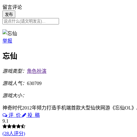
留言评论
发布
举报
忘仙
游戏类型：
角色扮演
游戏人气：
630709
游戏大小：
神奇时代2012年倾力打造手机端首款大型仙侠网游《忘仙OL
评 价
投 稿
9.1
(28人评分)