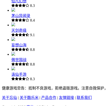
仙凡幻想
8.3
茅山异闻录
8.4
天剑奇缘
9.1
妄想山海
8.8
傲世国战
8.8
诛仙手游
8.3
健康游戏忠告：抵制不良游戏，拒绝盗版游戏。注意自我保护
关于忘仙
|
关于酷乐米
|
产品合作
|
友情链接
|
联系我们