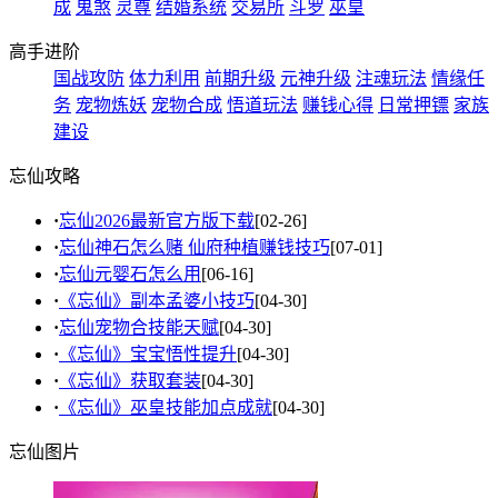
成
鬼煞
灵尊
结婚系统
交易所
斗罗
巫皇
高手进阶
国战攻防
体力利用
前期升级
元神升级
注魂玩法
情缘任
务
宠物炼妖
宠物合成
悟道玩法
赚钱心得
日常押镖
家族
建设
忘仙攻略
·
忘仙2026最新官方版下载
[02-26]
·
忘仙神石怎么赌 仙府种植赚钱技巧
[07-01]
·
忘仙元婴石怎么用
[06-16]
·
《忘仙》副本孟婆小技巧
[04-30]
·
忘仙宠物合技能天赋
[04-30]
·
《忘仙》宝宝悟性提升
[04-30]
·
《忘仙》获取套装
[04-30]
·
《忘仙》巫皇技能加点成就
[04-30]
忘仙图片