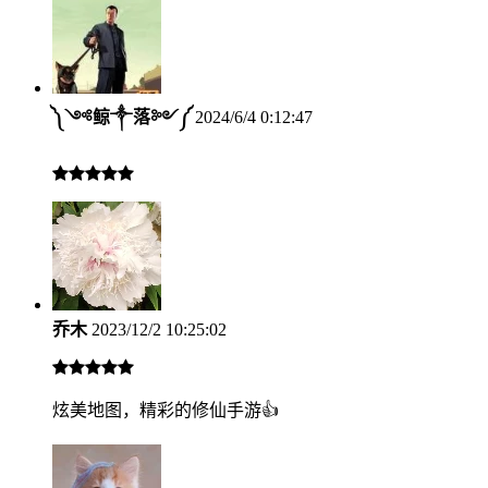
༽༺鲸༒落༻༼
2024/6/4 0:12:47
乔木
2023/12/2 10:25:02
炫美地图，精彩的修仙手游👍