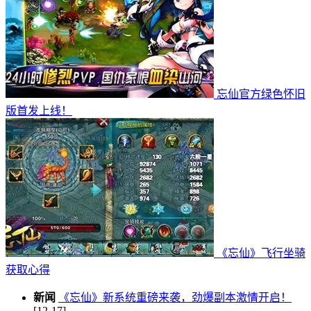
忘仙官方绿色怀旧
版首发上线！
《忘仙》飞行坐骑
获取心得
新闻
《忘仙》新系统重磅来袭，劲爆副本激情开启！
[12-17]