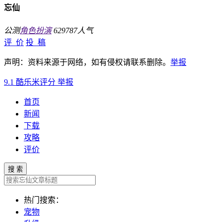
忘仙
公测
角色扮演
629787人气
评 价
投 稿
声明：资料来源于网络，如有侵权请联系删除。
举报
9.1
酷乐米评分
举报
首页
新闻
下载
攻略
评价
搜 索
热门搜索：
宠物