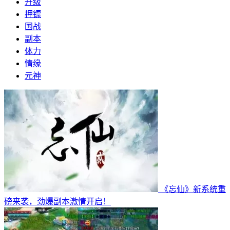
升级
押镖
国战
副本
体力
情缘
元神
《忘仙》新系统重
磅来袭，劲爆副本激情开启！