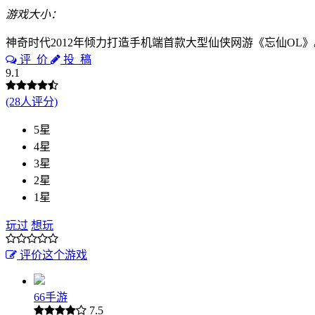
游戏大小：
神奇时代2012年倾力打造手机端首款大型仙侠网游《忘仙OL
评 价
投 稿
9.1
(28人评分)
5星
4星
3星
2星
1星
玩过
想玩
评价这个游戏
66手游
7.5