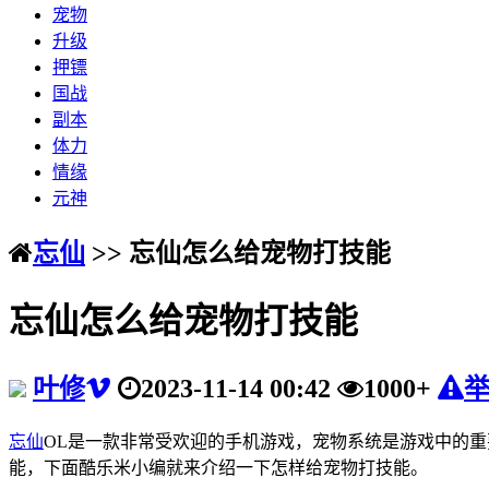
宠物
升级
押镖
国战
副本
体力
情缘
元神
忘仙
>> 忘仙怎么给宠物打技能
忘仙怎么给宠物打技能
叶修
2023-11-14 00:42
1000+
忘仙
OL是一款非常受欢迎的手机游戏，宠物系统是游戏中的
能，下面酷乐米小编就来介绍一下怎样给宠物打技能。