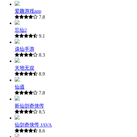
爱趣游戏app
7.8
忘仙2
9.1
诛仙手游
8.3
天地无双
8.9
仙道
7.8
新仙剑奇侠传
8.5
仙剑奇侠传 JAVA
8.6