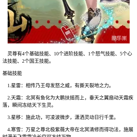
灵尊有4个基础技能、10个进阶技能、1个怒气技能、5个心
法技能、2个国王技能。
基础技能
1.星雷：相传乃王母发怒之威，有撕天裂地之力。
2.天霜：北冥有鱼化为大鹏扶摇而上，垂天之翼扇动天霜疾
落，瞬间冻结天下生灵。
3.星移：施此功，可凌波微步，潇洒灵动日行千里。
4.寒雪：万星之尊北极紫薇大帝在北冥清修而得功法，施展
时漫天飞雪霜冷长空可冻结万物。