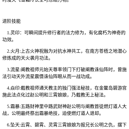
进阶技能
1.灵印：可瞬间提升修行者的法力修为，有化腐朽为神奇的
功效。
2.火月:上古火神祝融为对抗水神共工，在南方苍梧之地潜心
修炼成的天火袭月功法。
3.流星:阐教祖师元始天尊率领门下打破阐教诛仙阵时，曾施
法引动天外流星震慑诛仙阵眼从而一战功成。
4.焱印:截教祖师通天教主的独门强法秘技，在金鳖岛碧游宫
施此法点化过赵公明和三霄娘娘，乃截教无上秘法。
5.霜暴:五路财神里中路武财神赵公明与阐教首徒燃灯道人大
战，公明最终祭出霜暴绝技，迫使燃灯道人退却。
6.坠天:云霄、碧霄、灵霄三霄娘娘为报兄长公明之仇，摆下