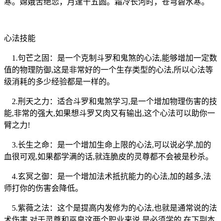
寒。嫦娥苦绝恋，月逢十五圆。霜冷长河时，苍穹碧水寒。
心法技能
1.句芒之固：是一个克制斗罗和鬼煞的心法,能够增加一定数
值的物理防御,这是非常好的一个生存类型的心法,所以心法等
级消耗的多少经验都是一样的。
2.刑天之力：适合斗罗和鬼煞学习,是一个增加物理伤害的技
能,非常的强大,如果想斗罗又肉又有输出,这个心法可以助你一
臂之力!
3.长生之命：是一个增加生命上限的心法,可以说必学,加的
血很可观,如果都学满的话,就连脆皮的灵尊都不会被是秒杀。
4.玄冥之御：是一个增加法术抵抗能力的心法,加的越多,法
师打你的伤害会降低。
5.紫薇之法：这个是提高内发修为的心法,也就是通常说的法
术伤害,对于灵尊和巫皇这两个职业来说,是必须学的,在下副本