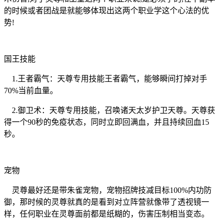
的时候或者团战是就能够体现出这两个职业学这个心法的优
势!
国王技能
1.王者霸气：天尊专用技能王者霸气，能够瞬间打掉对手
70%当前血量。
2.御卫术：天尊专用技能，召唤诸天太岁护卫天尊。天尊获
得一个90秒的免疫状态，同时立即回满血，并且持续回血15
秒。
宠物
灵尊最好还是带朱雀宠物，宠物招牌技减目标100%内功防
御，那时候的灵尊就真的是看到对立阵营就像带了透视镜一
样，任何职业在灵尊面前都是纸糊的，伤害压制相当变态。