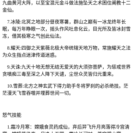
九曲黄河大阵，以至宝混元金斗做法施坠天之术困住阐教十二
金仙。
7.冰陵:北冥之地部分昼夜寒暑，群山之巅有一冰龙终年长
眠，每万年睁眼一次，摇头作风吐息化云，目光所及皆冰封雪
冻，借其极寒之气创此仙法。
8.耀天:四御之天紫薇北极大帝统辖天地万物，常施耀天之法
为众生指点迷津传道迷惑。
9.天诛:九天十地无想无结无爱天的大须弥菩萨，为惩戒世界
贪嗔痴三毒至深之人降下天谴，尘世众灵皆归元重来。
10.雪葬:北方之神玄武下得力助手冬将罗刹的必杀绝技。茫
茫漫天飞雪吞噬并埋葬世间一切。
怒气技能
1.霜冷月寒：嫦娥食灵药成仙，弃后羿飞升月亮落得冷宫清